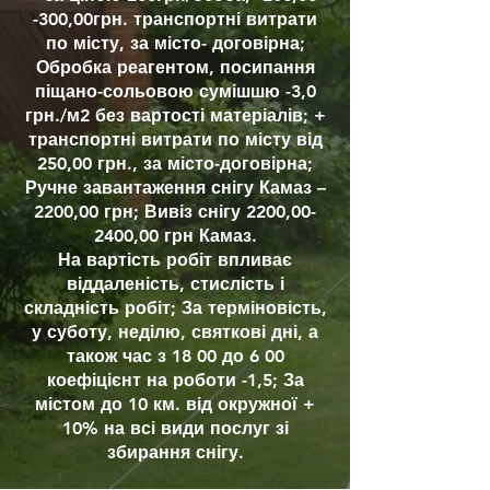
-300,00грн. транспортні витрати
по місту, за місто- договірна;
Обробка реагентом, посипання
піщано-сольовою сумішшю -3,0
грн./м2 без вартості матеріалів; +
транспортні витрати по місту від
250,00 грн., за місто-договірна;
Ручне завантаження снігу Камаз –
2200,00 грн; Вивіз снігу 2200,00-
2400,00 грн Камаз.
На вартість робіт впливає
віддаленість, стислість і
складність робіт; За терміновість,
у суботу, неділю, святкові дні, а
також час з 18 00 до 6 00
коефіцієнт на роботи -1,5; За
містом до 10 км. від окружної +
10% на всі види послуг зі
збирання снігу.