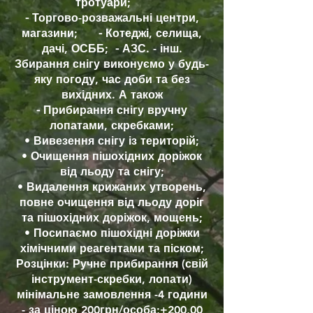
тротуари;
⁃ Торгово-розважальні центри,
магазини; ⁃ Котеджі, селища,
дачі, ОСББ; ⁃ АЗС. - інш.
Збирання снігу виконуємо у будь-
яку погоду, час доби та без
вихідних. А також
⁃ Прибирання снігу вручну
лопатами, скребками;
• Вивезення снігу із територій;
• Очищення пішохідних доріжок
від льоду та снігу;
• Видалення крижаних утворень,
повне очищення від льоду доріг
та пішохідних доріжок, мощень;
• Посипаємо пішохідні доріжки
хімічними реагентами та піском;
Розцінки: Ручне прибирання (свій
інструмент-скребки, лопати)
мінімальне замовлення -4 години
- за ціною 200грн/особа;+200,00