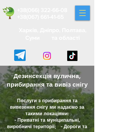
+38(066) 322-66-08
+38(067) 661-41-65
Харків, Дніпро, Полтава,
Суми та області
Дезинсекція вулична,
прибирання та вивіз снігу
Послуги з прибирання та
вивезення снігу ми надаємо за
такими локаціями:
⁃ Приватні та муніципальні,
виробничі території; ⁃ Дороги та