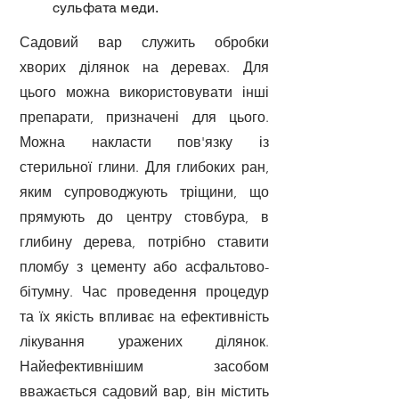
сульфата меди.
Садовий вар служить обробки
хворих ділянок на деревах. Для
цього можна використовувати інші
препарати, призначені для цього.
Можна накласти пов'язку із
стерильної глини. Для глибоких ран,
яким супроводжують тріщини, що
прямують до центру стовбура, в
глибину дерева, потрібно ставити
пломбу з цементу або асфальтово-
бітумну. Час проведення процедур
та їх якість впливає на ефективність
лікування уражених ділянок.
Найефективнішим засобом
вважається садовий вар, він містить