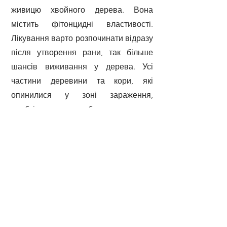
живицю хвойного дерева. Вона
містить фітонцидні властивості.
Лікування варто розпочинати відразу
після утворення рани, так більше
шансів виживання у дерева. Усі
частини деревини та кори, які
опинилися у зоні зараження,
необхідно видалити без залишку.
Садовий вар наносять так, щоб він
покрив усю рану, виключаючи
можливість взаємодії з повітрям.
Таке лікування можна здійснювати
починаючи у травні та до жовтня.
Через один-два роки проводять
огляд дерева та оцінюють його