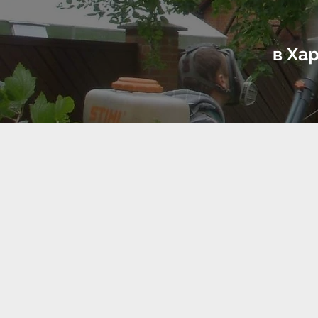
в
Х
ар