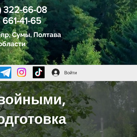
) 322-66-08
 661-41-65
пр, Сумы, Полтава
области
Войти
хвойными,
одготовка