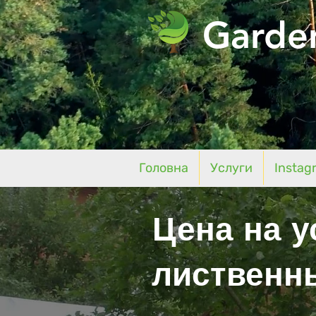
Garde
Головна
Услуги
Instag
Цена на у
лиственны