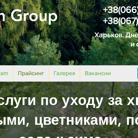
+38(066
n Group
+38(067)
Харьков, Дне
и 
ram
Прайсинг
Галерея
Вакансии
слуги по уходу за 
ми, цветниками, п