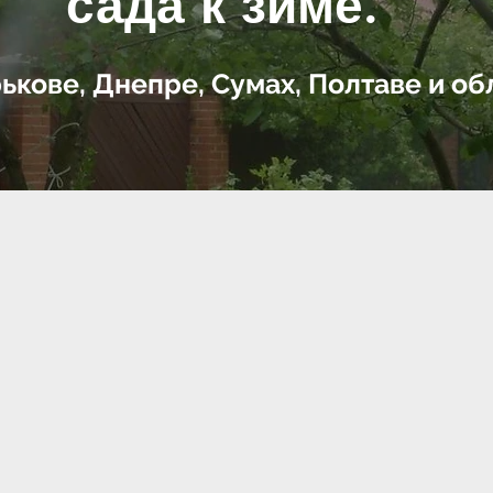
сада к зиме.
ькове, Днепре, Сум
ах, Полтаве и об